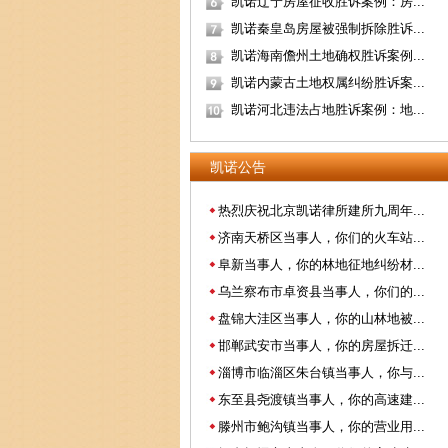
凯诺辽宁房屋征收胜诉案例：房...
凯诺秦皇岛房屋被强制拆除胜诉...
凯诺海南儋州土地确权胜诉案例...
凯诺内蒙古土地权属纠纷胜诉案...
凯诺河北违法占地胜诉案例：地...
凯诺公告
热烈庆祝北京凯诺律所建所九周年...
济南天桥区当事人，你们的火车站...
阜新当事人，你的林地征地纠纷材...
乌兰察布市卓资县当事人，你们的...
盘锦大洼区当事人，你的山林地被...
邯郸武安市当事人，你的房屋拆迁...
淄博市临淄区朱台镇当事人，你与...
东至县尧渡镇当事人，你的高速建...
滕州市鲍沟镇当事人，你的营业用...