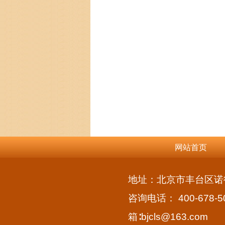
网站首页
地址：北京市丰台区诺德
咨询电话： 400-678
箱∶bjcls@163.com