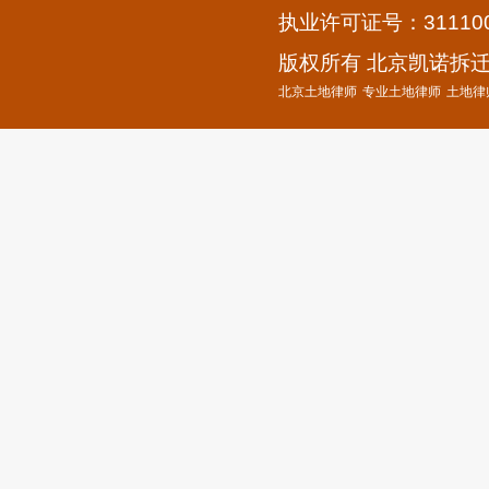
执业许可证号：3111000
版权所有 北京凯诺拆
北京土地律师
专业土地律师
土地律