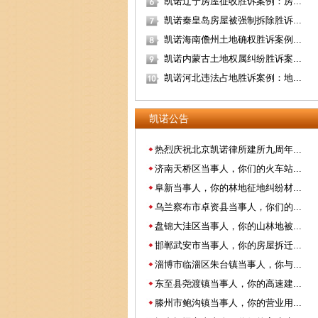
凯诺辽宁房屋征收胜诉案例：房...
凯诺秦皇岛房屋被强制拆除胜诉...
凯诺海南儋州土地确权胜诉案例...
凯诺内蒙古土地权属纠纷胜诉案...
凯诺河北违法占地胜诉案例：地...
凯诺公告
热烈庆祝北京凯诺律所建所九周年...
济南天桥区当事人，你们的火车站...
阜新当事人，你的林地征地纠纷材...
乌兰察布市卓资县当事人，你们的...
盘锦大洼区当事人，你的山林地被...
邯郸武安市当事人，你的房屋拆迁...
淄博市临淄区朱台镇当事人，你与...
东至县尧渡镇当事人，你的高速建...
滕州市鲍沟镇当事人，你的营业用...