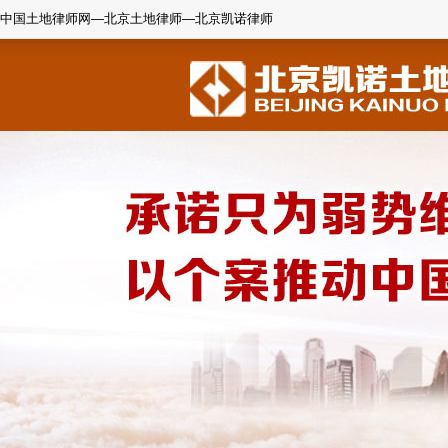
中国土地律师网—北京土地律师—北京凯诺律师
1