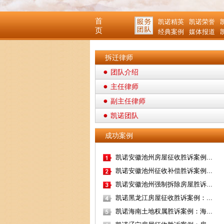
首
凯诺精英
凯诺荣誉
页
经典案例
媒体报道
拆迁律师
团队介绍
主任律师
副主任律师
凯诺团队
成功案例
凯诺安徽池州房屋征收胜诉案例...
凯诺安徽池州征收补偿胜诉案例...
凯诺安徽池州强制拆除房屋胜诉...
凯诺黑龙江房屋征收胜诉案例：...
凯诺海南土地权属胜诉案例：海...