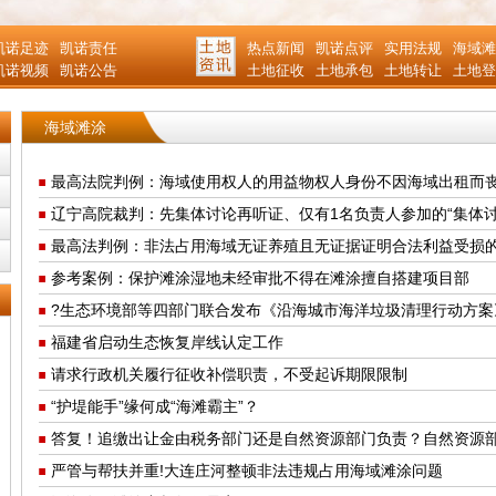
凯诺足迹
凯诺责任
热点新闻
凯诺点评
实用法规
海域滩
凯诺视频
凯诺公告
土地征收
土地承包
土地转让
土地登
海域滩涂
最高法院判例：海域使用权人的用益物权人身份不因海域出租而
辽宁高院裁判：先集体讨论再听证、仅有1名负责人参加的“集体
最高法判例：非法占用海域无证养殖且无证据证明合法利益受损
参考案例：保护滩涂湿地未经审批不得在滩涂擅自搭建项目部
?生态环境部等四部门联合发布《沿海城市海洋垃圾清理行动方案
福建省启动生态恢复岸线认定工作
请求行政机关履行征收补偿职责，不受起诉期限限制
“护堤能手”缘何成“海滩霸主”？
答复！追缴出让金由税务部门还是自然资源部门负责？自然资源
严管与帮扶并重!大连庄河整顿非法违规占用海域滩涂问题