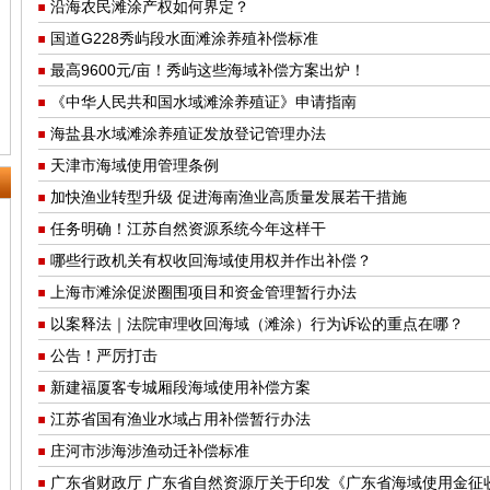
沿海农民滩涂产权如何界定？
国道G228秀屿段水面滩涂养殖补偿标准
最高9600元/亩！秀屿这些海域补偿方案出炉！
《中华人民共和国水域滩涂养殖证》申请指南
海盐县水域滩涂养殖证发放登记管理办法
天津市海域使用管理条例
加快渔业转型升级 促进海南渔业高质量发展若干措施
任务明确！江苏自然资源系统今年这样干
哪些行政机关有权收回海域使用权并作出补偿？
上海市滩涂促淤圈围项目和资金管理暂行办法
以案释法｜法院审理收回海域（滩涂）行为诉讼的重点在哪？
公告！严厉打击
新建福厦客专城厢段海域使用补偿方案
江苏省国有渔业水域占用补偿暂行办法
庄河市涉海涉渔动迁补偿标准
广东省财政厅 广东省自然资源厅关于印发《广东省海域使用金征