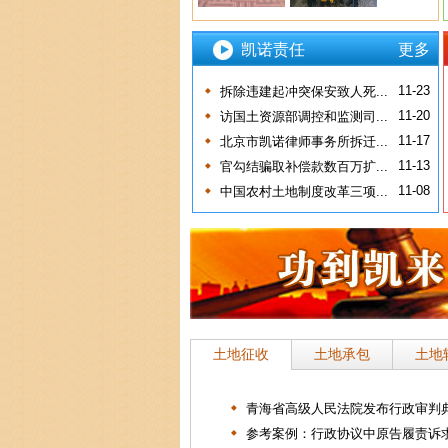
凯诺责任
更多
11-23
拆除违建起冲突保安致人死...
11-20
访国土资源部调控和监测司...
11-17
北京市凯诺律师事务所拆迁...
11-13
官勾结骗取补偿款数百万扩...
11-08
中国农村土地制度改革三项...
土地征收
土地承包
土地
青海省高级人民法院发布行政审判典.
参考案例：行政协议中原告履责诉求.