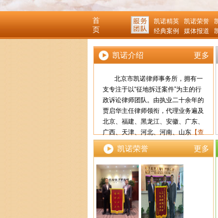
首
凯诺精英
凯诺荣誉
页
经典案例
媒体报道
凯诺介绍
更多
北京市凯诺律师事务所，拥有一
支专注于以“征地拆迁案件”为主的行
政诉讼律师团队。由执业二十余年的
贾启华主任律师领衔，代理业务遍及
北京、福建、黑龙江、安徽、广东、
广西、天津、河北、河南、山东
【查
看详细】
凯诺荣誉
更多