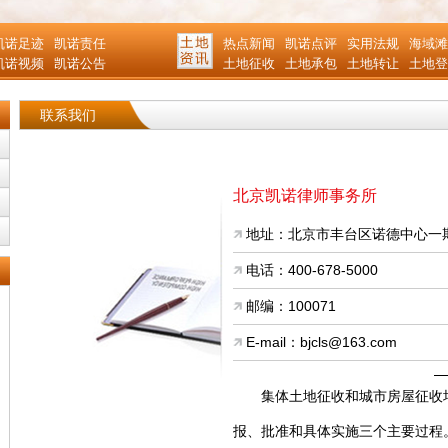
凯诺足迹
凯诺责任
热点新闻
凯诺点评
实用法规
海域滩
凯诺视频
凯诺公告
土地征收
土地承包
土地转让
土地登
联系我们
北京凯诺律师事务所
地址：北京市丰台区诺德中心一期
电话：400-678-5000
邮编：100071
E-mail：bjcls@163.com
集体土地征收和城市房屋征收均
报、批准和具体实施三个主要过程