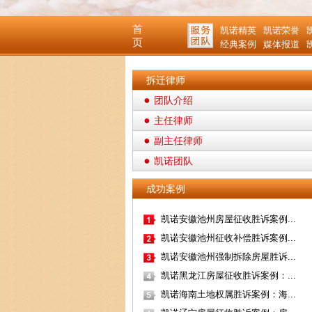
首
凯诺精英
凯诺荣誉
页
经典案例
媒体报道
拆迁律师
团队介绍
主任律师
副主任律师
凯诺团队
成功案例
凯诺安徽池州房屋征收胜诉案例...
凯诺安徽池州征收补偿胜诉案例...
凯诺安徽池州强制拆除房屋胜诉...
凯诺黑龙江房屋征收胜诉案例：...
凯诺海南土地权属胜诉案例：海...