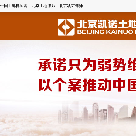
中国土地律师网—北京土地律师—北京凯诺律师
1