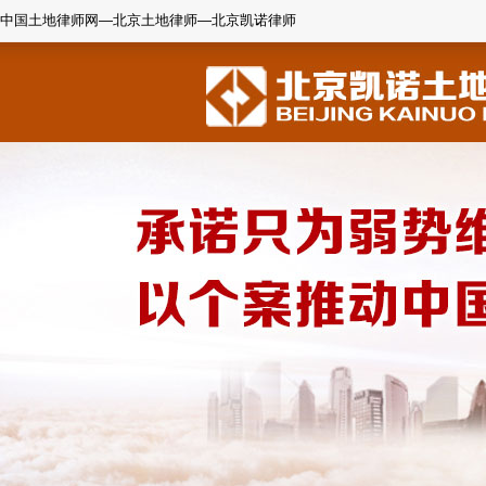
中国土地律师网—北京土地律师—北京凯诺律师
1