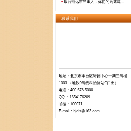
烟台招远市当事人，你们的高速建...
联系我们
地址：北京市丰台区诺德中心一期三号楼
1003 （地铁9号线科怡路站C口出）
电话：400-678-5000
QQ ：1654176209
邮编：100071
E-mail：bjcls@163.com