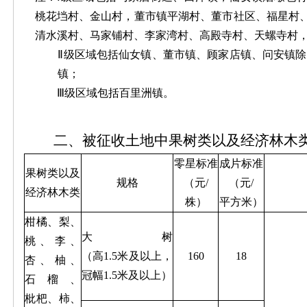
桃花垱村、金山村，董市镇平湖村、董市社区、福星村
清水溪村、马家铺村、李家湾村、高殿寺村、天螺寺村
Ⅱ级区域包括仙女镇、董市镇、顾家店镇、问安镇除
镇；
Ⅲ级区域包括百里洲镇。
二、被征收土地中果树类以及经济林木
零星标准
成片标准
果树类以及
规格
（元/
（元/
经济林木类
株）
平方米）
柑橘、梨、
大树
桃、李、
（高1.5米及以上，
160
18
杏、柚、
冠幅1.5米及以上）
石榴、
枇杷、柿、