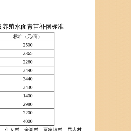
及养殖水面青苗补偿标准
标准（元/亩）
2500
2365
2260
3490
3440
3430
1400
2980
2200
4000
村、仙女村、金湖村、覃家坡村、屈店村、