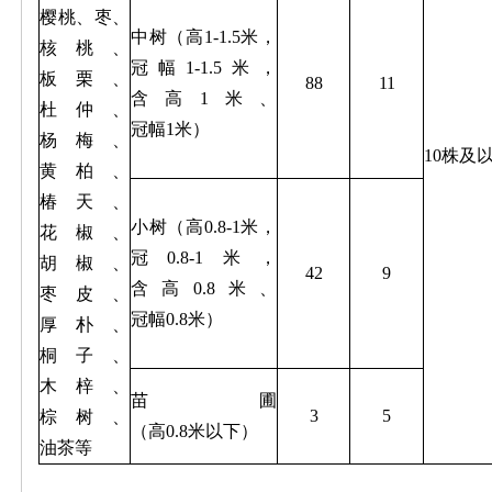
樱桃、枣、
中树（高1-1.5米，
核桃、
冠幅1-1.5米，
板栗、
88
11
含高1米、
杜仲、
冠幅1米）
杨梅、
10株及
黄柏、
椿天、
小树（高0.8-1米，
花椒、
冠0.8-1米，
胡椒、
42
9
含高0.8米、
枣皮、
冠幅0.8米）
厚朴、
桐子、
木梓、
苗圃
3
5
棕树、
（高0.8米以下）
油茶等