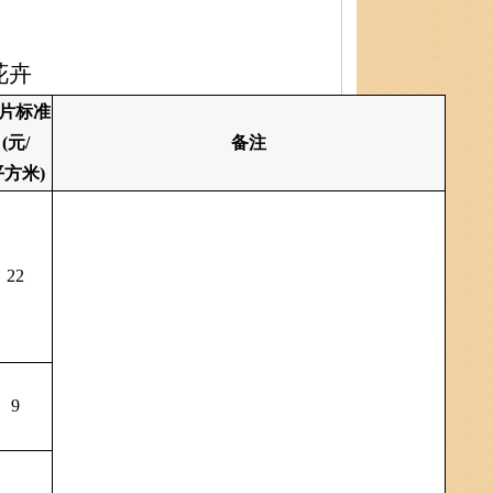
花卉
片标准
(元/
备注
平方米)
22
9