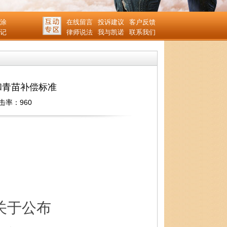
涂
在线留言
投诉建议
客户反馈
记
律师说法
我与凯诺
联系我们
和青苗补偿标准
击率：960
关于公布