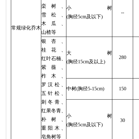
栾树、
小树
--
雪松、
(胸径5cm及以下)
木瓜、
常规绿化乔木
山楂等
银杏、
桂花、
大树
280
红叶石楠、
(胸径15cm及以上)
紫薇、
柞木、
罗汉松、
中树(胸径5-15cm)
150
五针松、
刺冬青、
红果冬青、
小树
朴树、
30
(胸径5cm及以下)
重阳木、
皂角树等