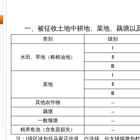
一、
被征收土地中耕地、菜地、藕塘以
类别
级别
Ⅰ
水田、旱地（粮棉油地）
Ⅱ
Ⅲ
Ⅰ
菜地
Ⅱ
Ⅲ
其他农作物
--
藕塘
--
一般堰塘
--
精养鱼池（含鱼苗损失）
--
注：
Ⅰ级区域包括马家店街道、白洋镇，仙女镇烟墩包