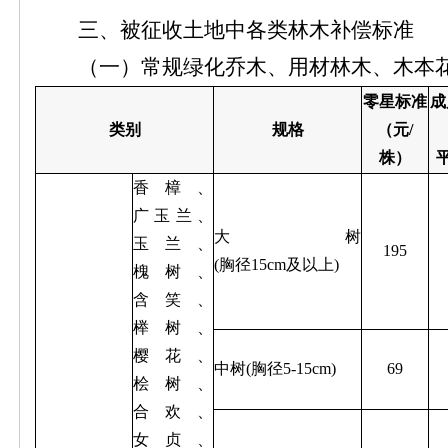
三、被征收土地中各类林木补偿标准
（一）常规绿化乔木、用材林木、木本
零星标准
成
类别
规格
（元/
株）
香樟、
广玉兰、
大树
玉兰、
195
(胸径15cm及以上)
槐树、
含笑、
榉树、
樱花、
中树(胸径5-15cm)
69
桧树、
合欢、
女贞、