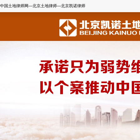
中国土地律师网—北京土地律师—北京凯诺律师
1