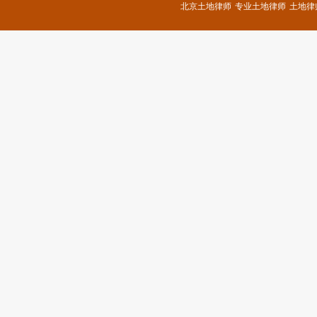
北京土地律师
专业土地律师
土地律