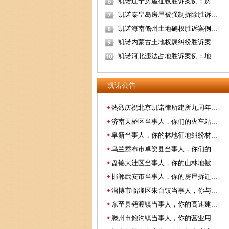
凯诺辽宁房屋征收胜诉案例：房...
凯诺秦皇岛房屋被强制拆除胜诉...
凯诺海南儋州土地确权胜诉案例...
凯诺内蒙古土地权属纠纷胜诉案...
凯诺河北违法占地胜诉案例：地...
凯诺公告
热烈庆祝北京凯诺律所建所九周年...
济南天桥区当事人，你们的火车站...
阜新当事人，你的林地征地纠纷材...
乌兰察布市卓资县当事人，你们的...
盘锦大洼区当事人，你的山林地被...
邯郸武安市当事人，你的房屋拆迁...
淄博市临淄区朱台镇当事人，你与...
东至县尧渡镇当事人，你的高速建...
滕州市鲍沟镇当事人，你的营业用...