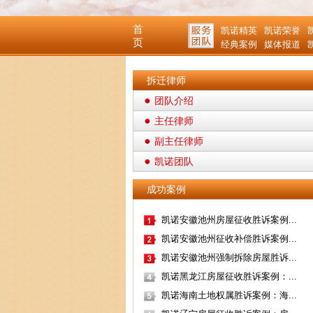
首
凯诺精英
凯诺荣誉
页
经典案例
媒体报道
拆迁律师
团队介绍
主任律师
副主任律师
凯诺团队
成功案例
凯诺安徽池州房屋征收胜诉案例...
凯诺安徽池州征收补偿胜诉案例...
凯诺安徽池州强制拆除房屋胜诉...
凯诺黑龙江房屋征收胜诉案例：...
凯诺海南土地权属胜诉案例：海...