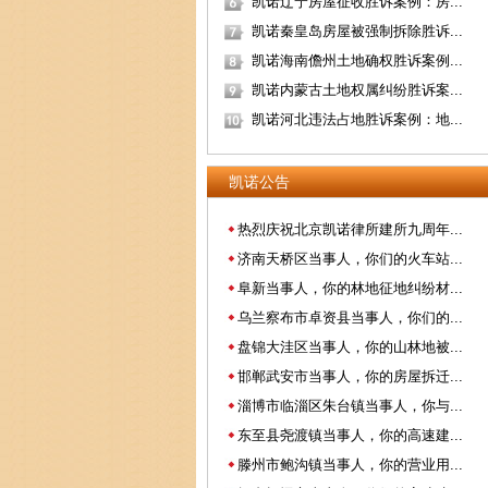
凯诺辽宁房屋征收胜诉案例：房...
凯诺秦皇岛房屋被强制拆除胜诉...
凯诺海南儋州土地确权胜诉案例...
凯诺内蒙古土地权属纠纷胜诉案...
凯诺河北违法占地胜诉案例：地...
凯诺公告
热烈庆祝北京凯诺律所建所九周年...
济南天桥区当事人，你们的火车站...
阜新当事人，你的林地征地纠纷材...
乌兰察布市卓资县当事人，你们的...
盘锦大洼区当事人，你的山林地被...
邯郸武安市当事人，你的房屋拆迁...
淄博市临淄区朱台镇当事人，你与...
东至县尧渡镇当事人，你的高速建...
滕州市鲍沟镇当事人，你的营业用...