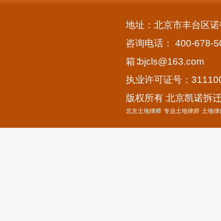
地址：北京市丰台区诺德
咨询电话： 400-678
箱∶bjcls@163.com
执业许可证号：3111000
版权所有 北京凯诺拆
北京土地律师
专业土地律师
土地律