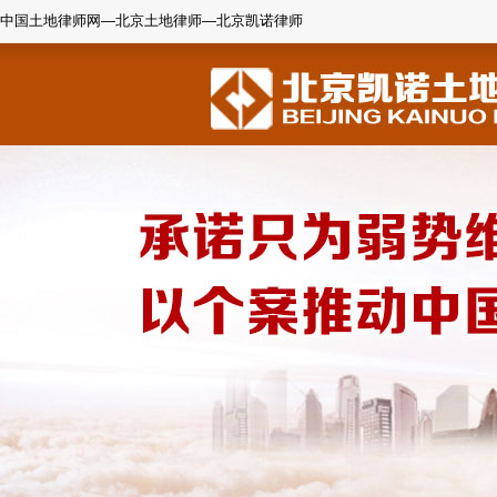
中国土地律师网—北京土地律师—北京凯诺律师
1