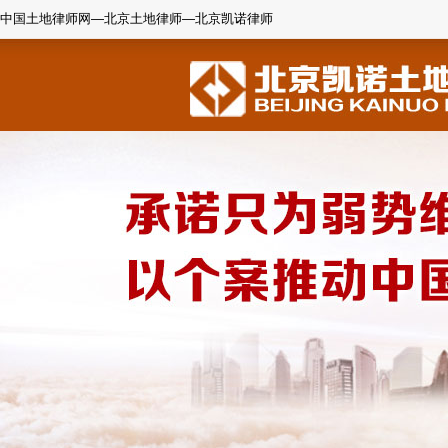
中国土地律师网—北京土地律师—北京凯诺律师
1