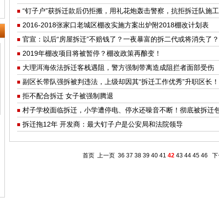
“钉子户”获拆迁款后仍拒搬，用礼花炮轰击警察，抗拒拆迁队施工
2016-2018张家口老城区棚改实施方案出炉附2018棚改计划表
官宣：以后“房屋拆迁”不赔钱了？一夜暴富的拆二代或将消失了？
2019年棚改项目将被暂停？棚改政策再酿变！
大理洱海依法拆迁客栈遇阻，警方强制带离造成阻拦者面部受伤
副区长带队强拆被判违法，上级却因其“拆迁工作优秀”升职区长！
拒不配合拆迁 女子被强制腾退
村子学校面临拆迁，小学遭停电、停水还噪音不断！彻底被拆迁
拆迁拖12年 开发商：最大钉子户是公安局和法院领导
首页
上一页
36
37
38
39
40
41
42
43
44
45
46
下