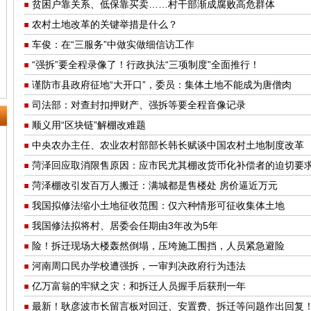
贫困户靠关系、低保靠买卖……村干部渐成腐败高危群体
农村土地改革的关键举措是什么？
车俊：在“三服务”中做实做细信访工作
“强拆”要全程录像了！行政执法“三项制度”全面推行！
谨防市县政府征地“大开口”，委员：集体土地不能成为唐僧肉
司法部：对查封扣押财产、强拆等要全程音像记录
顺义用“区块链”解棚改难题
中央农办主任、农业农村部部长韩长赋谈中国农村土地制度改革
菏泽回应取消限售原因：应市民尤其棚改货币化补偿者的迫切要
菏泽棚改引发百万人搬迁：满城都是售楼处 房价逼近万元
我国拟修法缩小土地征收范围：仅六种情形可征收集体土地
我国修法拟将村、居委会任期由3年改为5年
险！拆迁现场大楼轰然倒塌，压垮施工围挡，人员紧急避险
河南周口民办学校遭强拆，一审判决政府行为违法
亿万富翁的牢狱之灾：和拆迁人员握手后获刑一年
最新！耿彦波市长留言板对回迁、安置费、拆迁等问题作出回复