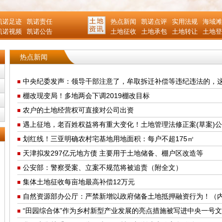
凯诺足迹
凯诺责任
热点新闻
凯诺点评
实用法规
海域滩
凯诺视频
凯诺公告
土地征收
土地承包
土地转让
土地登
热点新闻
中央纪委发声：领导干部注意了，牟取拆迁补偿等违纪违法的，
棚改现变局！多地两会下调2019棚改目标
农户的土地经营权可直接对公司出资
遇上征地，老百姓权益将有重大变化！土地管理法修正案(草案)
划红线！三亚明确农村宅基地用地面积：每户不超175㎡
天津拟发297亿元地方债 主要用于土地储备、棚户区改造等
公安部：警察受案、立案不规范将被追责（附全文）
集体土地征收每亩地最高补偿12万元
自然资源部办公厅：严禁新增以政府储备土地抵押融资行为！（
“田园综合体”作为乡村新型产业发展的亮点措施被写进中央一号